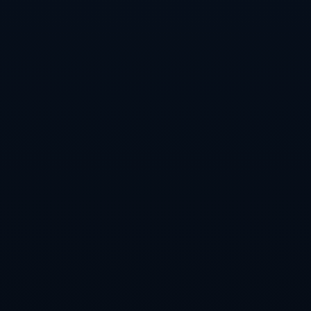
58030 Followers
92175 Followers
订阅我们的每周新闻
没有垃圾邮件，只有关于新产品、更新的通知。
订阅
栏目导航