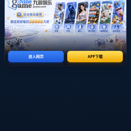
键角色，而红色方则需要在后续选择中寻找克制手段。但这并不意味着红色方注
定失败。成功的战队通常会通过
灵活调整Ban位
和
优先锁定关键体系
来扭转局
面。例如，EDG战队在面对红色方劣势时，常会优先Ban掉对手的核心英雄，同
时在Pick阶段抢下适合己方风格的阵容核心，如
加里奥
这样的团队型中单。
反观Hero，他们在BP时的策略显得过于保守，缺乏对对手战术的针对性。这种
“按部就班”的BP方式，或许正是导致他们连续失利的重要原因之一。
教练团队与选手沟通的重要性
除了策略本身，BP环节还考验教练团队与选手之间的沟通能力。
一个成功的BP
决策
，往往需要教练对版本的深刻理解，以及选手对自身英雄池的清晰认知。如
果教练制定的BP方案与选手的舒适区脱节，或者选手未能及时反馈对手的潜在威
胁，那么再好的策略也可能落空。Hero战队是否在这方面存在问题，或许需要内
部进一步反思。
如何改进Hero的BP表现
针对目前的困境，Hero战队可以从以下几个方面入手。首先，加强对版本热点的
关注，确保在BP时不放过任何关键英雄。其次，提升对对手的研究深度，通过数
据分析和赛前准备，制定更有针对性的Ban/Pick策略。最后，优化团队内部的沟
通机制，让教练和选手在BP阶段形成更好的默契。只有这样，他们才能在未来的