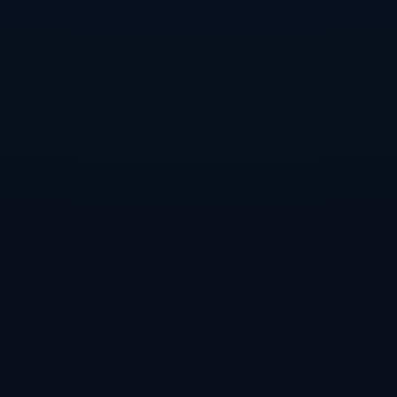
关注我们
15750 Fans
10290 Followers
48213 Followers
12910 Followers