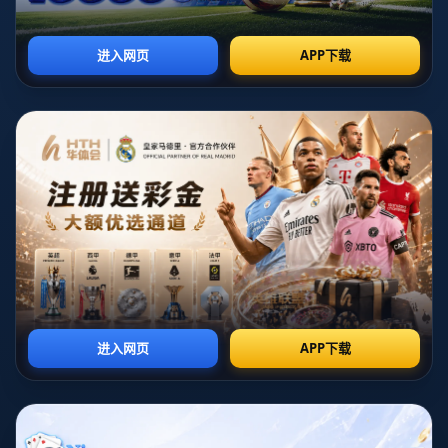
以最近一场对阵TOP战队的比赛为例，Hero在红色方时未能Ban掉对手擅长的
刀
妹
，结果让TOP的中单选手频频带线牵制，而己方阵容却因缺乏开团手段而陷入
被动。这样的BP决策，显然没有充分考虑对手的打法风格和版本环境。
红色方的天然劣势与应对之策
不可否认，红色方在BP环节确实存在一定的劣势。对手先选英雄，往往能抢占关