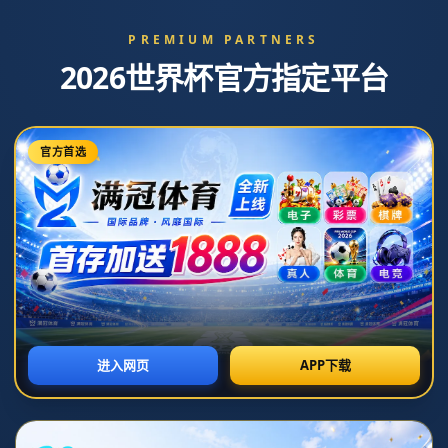
网站首页
新闻资讯
姆巴佩兑现承诺！77天18球率皇马高歌猛进
ADMIN
2025-11-26T14:30:02+08:00
姆巴佩兑现承诺：两个月18场18球助力皇马逆袭
在当今足球世界，球员的表现往往决定着球队的命运。在迎来新的赛季之际，法