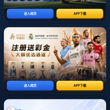
关键数据见证姆巴佩的支柱作用
短短77天里，姆巴佩完成了惊人的转型。他在
18场比赛中贡献了18球，其中更
是有两次上演帽子戏法
，成为皇马进攻端当之无愧的核心。据统计，姆巴佩本赛
季的射门转化率高达惊人的27%，这不仅展示了他的精准射术，也体现了他对比
赛局势的卓越掌控力。
更重要的是，这些数据并不是简单的数字游戏，而是真实的比赛中带来的改变。
例如，在与巴萨的国家德比中，姆巴佩凭借两次单骑突袭破门帮助皇马逆转，彻
底扭转了战局。他的每一次精彩表现，都在用实际行动告诉外界：皇马的未来，
离不开他。
心理调整与竞技状态的稳定提升
道歉后的姆巴佩显然更加成熟。在赛季初承受巨大压力的情况下，他依然保持了
出色的竞技状态。采访中，姆巴佩多次谈到团队合作的重要性，并表示自己的成
功离不开队友的支持。这种思维转变，不仅让他更加融入球队，也让皇马的整体