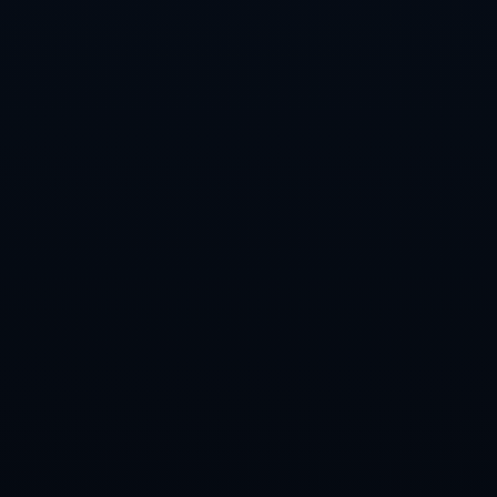
伟德体育(中国)官方网站✅ymgang.com✅【格格推荐】是世界顶级真人游戏让生
活更精彩!为国内游戏玩家打造的全球最顶级乐趣游戏APP,提供下载、入口、首
页、平台、登陆、官网、二十四小时专属客服,将
栏目导航
关于我们